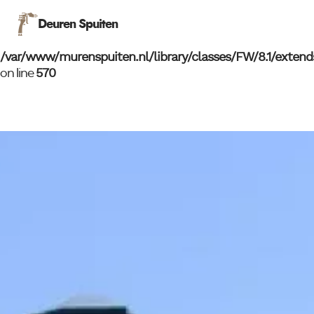
Warning
Deuren Spuiten
: DOMDocument::loadHTML(): htmlParseEntityRef:
no name in Entity, line: 1 in
/var/www/murenspuiten.nl/library/classes/FW/8.1/extend
570
on line