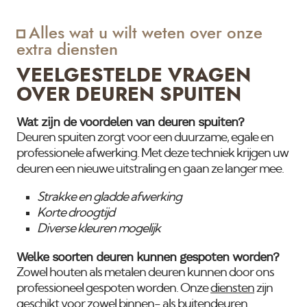
de buitenzijde van de drie gebouwen voor de
verenigingen van eigenaren. De onderstaande
Alles wat u wilt weten over onze
foto's tonen het interieur van een van de villa-
extra diensten
appartementen. Nadat de inbouwverlichting en
andere installaties waren geplaatst, hebben wij
VEELGESTELDE VRAGEN
alle wanden en plafonds gestukadoord en
OVER DEUREN SPUITEN
gespoten in Jan des Bouvrie-wit, met een
buitenverfkwaliteit voor extra duurzaamheid.
Wat zijn de voordelen van deuren spuiten?
Het houtwerk,
Deuren spuiten zorgt voor een duurzame, egale en
professionele afwerking. Met deze techniek krijgen uw
deuren een nieuwe uitstraling en gaan ze langer mee.
Strakke en gladde afwerking
Korte droogtijd
Diverse kleuren mogelijk
Welke soorten deuren kunnen gespoten worden?
Zowel houten als metalen deuren kunnen door ons
professioneel gespoten worden. Onze
diensten
zijn
geschikt voor zowel binnen- als buitendeuren.