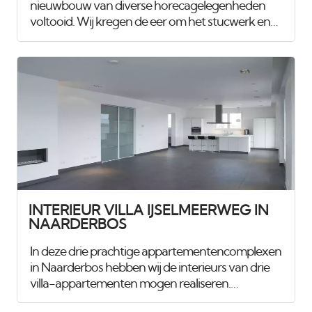
nieuwbouw van diverse horecagelegenheden
voltooid. Wij kregen de eer om het stucwerk en
spuitwerk van maar liefst 1.100 m², verdeeld over
drie etages, te verzorgen. Voor het
club/restaurant hebben we gebruik gemaakt van
het innovatieve Diamant pleister van Knauf, een
stucmortel die vele malen sterker is dan de
gangbare materialen. Dit zorgt voor extra
duurzaamheid en weerstand. Uiteraard hebben
we alles afgewerkt met een hoogwaardige, goed
reinigbare buitenkwaliteit muurverf, om de
ruimtes
INTERIEUR VILLA IJSELMEERWEG IN
NAARDERBOS
In deze drie prachtige appartementencomplexen
in Naarderbos hebben wij de interieurs van drie
villa-appartementen mogen realiseren.
Daarnaast verzorgen wij ook het onderhoud van