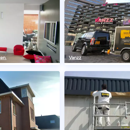
zen.
Vanzz