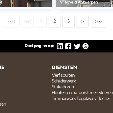
ef
Vliegveld Antwerpen
<<<
<
1
2
3
>
>>>
Deel pagina op:
IE
DIENSTEN
Verf spuiten
Schilderwerk
Stukadoren
Houten en natuurstenen vloeren
Timmerwerk Tegelwerk Electra
 aan