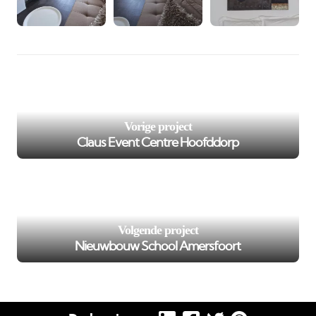
/var/www/murenspuiten.nl/private/cache/smarty/_compi
98
on line
');">
Vorige project
Claus Event Centre Hoofddorp
/var/www/murenspuiten.nl/private/cache/smarty/_compi
102
on line
');">
Volgende project
Nieuwbouw School Amersfoort