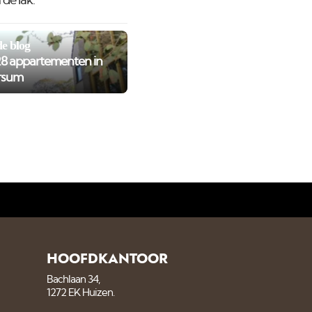
de lak.
e blog
8 appartementen in
rsum
HOOFDKANTOOR
Bachlaan 34,
1272 EK Huizen.