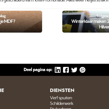
 geschilderd van Hotel Promonade. Alles weer netjes strak in 
blog
Volgend
r je MDF?
Winterklaar maken 2
Hilve
Deel pagina op:
IE
DIENSTEN
Verf spuiten
Schilderwerk