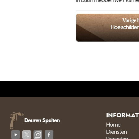
In Baarn hebben we 7 kamers
Vorige 
Hoe schilde
INFORMAT
Deuren Spuiten
Home
Diensten