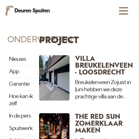
Deuren Spuiten
ONDERWERPEN
PROJECT
VILLA
Nieuws
BREUKELENVEEN
App
- LOOSDRECHT
Breukelenveen Zojuist in
Garantie
Juni hebben we deze
Hoe kan ik
prachtige villa aan de
zelf
Loosdrechtse plassen
opgeleverd. De hele
In de pers
THE RED SUN
buitenzijde heeft groot
ZOMERKLAAR
ondehoud gehad en het
Spuitwerk
MAKEN
zwembad ook de aan de