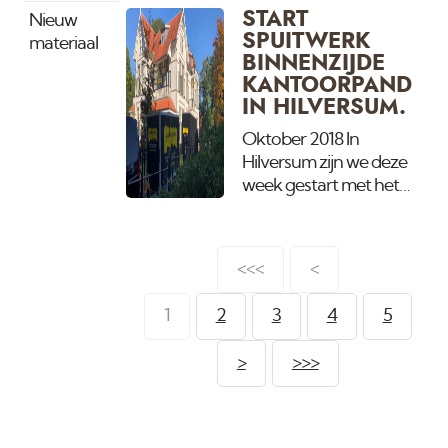
netjes strak in de lak.
instagram pagina.
START
Nieuw
SPUITWERK
materiaal
BINNENZIJDE
KANTOORPAND
IN HILVERSUM.
Oktober 2018 In
Hilversum zijn we deze
week gestart met het
spuiten van de gehele
binnenzijde van deze
prachtige kantoorvilla.
<<<
<
Voorheen zat hier een
bank in met klasieke
1
2
3
4
5
kleuren en wij gaan dit
veranderen in de
>
>>>
kleuren van deze tijd.