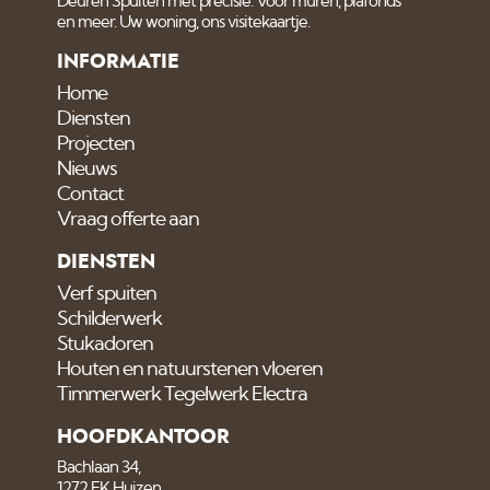
Deuren Spuiten met precisie. Voor muren, plafonds
en meer. Uw woning, ons visitekaartje.
INFORMATIE
Home
Diensten
Projecten
Nieuws
Contact
Vraag offerte aan
DIENSTEN
Verf spuiten
Schilderwerk
Stukadoren
Houten en natuurstenen vloeren
Timmerwerk Tegelwerk Electra
HOOFDKANTOOR
Bachlaan 34,
1272 EK Huizen.