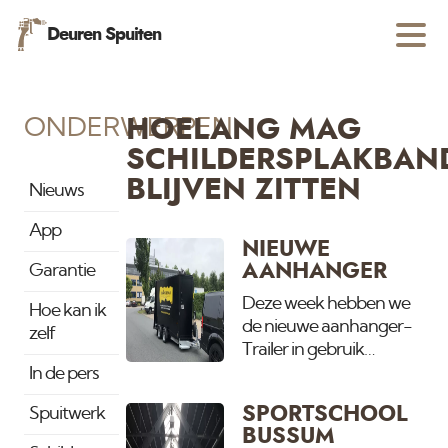
Deuren Spuiten
ONDERWERPEN
HOELANG MAG
SCHILDERSPLAKBAN
BLIJVEN ZITTEN
Nieuws
App
NIEUWE
AANHANGER
Garantie
Deze week hebben we
Hoe kan ik
de nieuwe aanhanger-
zelf
Trailer in gebruik
genomen. Omdat het
In de pers
steeds drukker wordt en
SPORTSCHOOL
Spuitwerk
wij op meerdere grote
BUSSUM
projecten tegelijk