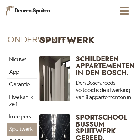
Deuren Spuiten
ONDERWERPEN
SPUITWERK
SCHILDEREN
Nieuws
APPARTEMENTEN
App
IN DEN BOSCH.
Den Bosch. reeds
Garantie
voltooid is de afwerking
Hoe kan ik
van 8 appartementen in
zelf
S' hertogenbosch. Binnen
en buiten al het
In de pers
SPORTSCHOOL
schilderwerk en
BUSSUM
spuitwerk. Deuren net
Spuitwerk
SPUITWERK
gespoten. Droogt straks
GEREED.