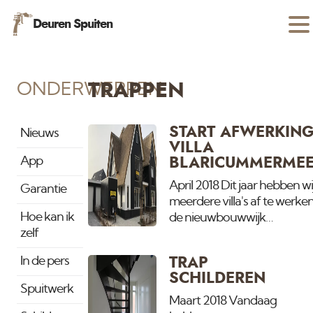
Deuren Spuiten
ONDERWERPEN
TRAPPEN
START AFWERKIN
Nieuws
VILLA
App
BLARICUMMERME
April 2018 Dit jaar hebben wi
Garantie
meerdere villa's af te werken
Hoe kan ik
de nieuwbouwwijk
zelf
Blaricummermeent in Blaric
Vandaag gestart met de 2e
In de pers
TRAP
waar we het stuukwerk en 
SCHILDEREN
spuiten van de wanden,
Spuitwerk
plafonds en het houtwerk
Maart 2018 Vandaag