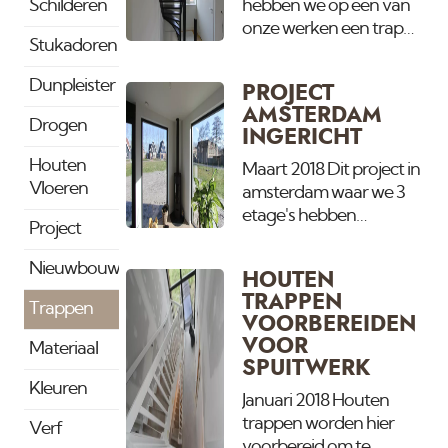
verzorgen. De andere villa is
Schilderen
hebben we op een van
te bekijken.
onze werken een trap
Stukadoren
zijdemat atraciet
gemaakt. De trap was
Dunpleister
PROJECT
vanuit de bouw bruin
AMSTERDAM
gelakt en paste niet
Drogen
INGERICHT
meer bij het door ons
Houten
aangebrachte spuitwerk
Maart 2018 Dit project in
Vloeren
in de op de wanden,
amsterdam waar we 3
plafonds en houtwerk
etage's hebben
Project
van de woning.
gespoten is inmiddels
ingericht en bewoond.
Nieuwbouw
HOUTEN
Altijd leuk om het dan
TRAPPEN
even echt af te zien. Alle
Trappen
VOORBEREIDEN
wanden en plafonds zijn
VOOR
Materiaal
hier voorzien van Primer
SPUITWERK
en daarna met
Kleuren
Sigma/brandertex
Januari 2018 Houten
buitenkwaliteit
trappen worden hier
Verf
schrobklasse 1.
voorbereid om te