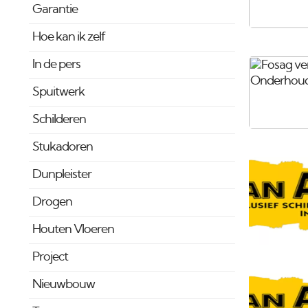
Garantie
Hoe kan ik zelf
In de pers
Spuitwerk
Schilderen
Stukadoren
Dunpleister
Drogen
Houten Vloeren
Project
Nieuwbouw