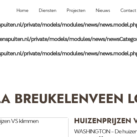
nspuiten.nl/private/models/modules/news/newsCatego
Home
Diensten
Projecten
Nieuws
Contact
puiten.nl/private/models/modules/news/news.model.ph
nspuiten.nl/private/models/modules/news/newsCatego
puiten.nl/private/models/modules/news/news.model.ph
LA BREUKELENVEEN 
HUIZENPRIJZEN 
WASHINGTON - De huizenprij