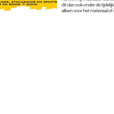
scherpe
dit dan ook onder de tijdeli
alleen voor het materiaal o
dubbel glas in uw woning val
6%. Dit verlaagde btw-tarief
materiaal zoals glas, kit en gl