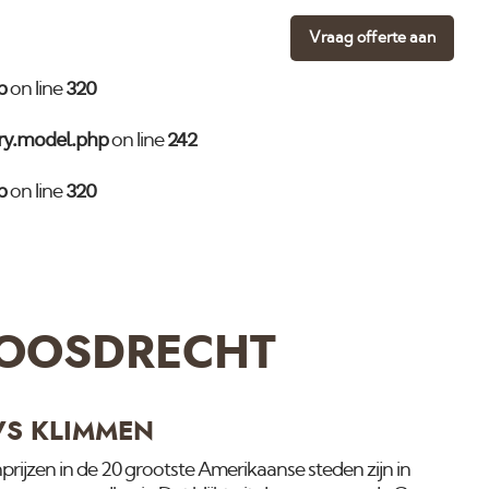
ry.model.php
242
on line
Vraag offerte aan
p
320
on line
ry.model.php
242
on line
p
320
on line
LOOSDRECHT
VS KLIMMEN
zen in de 20 grootste Amerikaanse steden zijn in