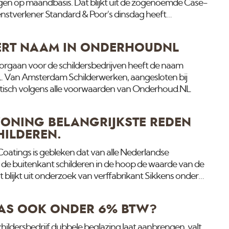
egen op maandbasis. Dat blijkt uit de zogenoemde Case-
dienstverlener Standard & Poor's dinsdag heeft
kste stijging van de prijzen in 7 jaar. Economen rekenden
n de prijzen met 1 procent. In februari gingen de prijzen
ERT NAAM IN ONDERHOUDNL
ocent omhoog. Op jaarbasis klommen de huizenprijzen
 procent een maand eerder. Hier
orgaan voor de schildersbedrijven heeft de naam
 Van Amsterdam Schilderwerken, aangesloten bij
atisch volgens alle voorwaarden van Onderhoud.NL
NING BELANGRIJKSTE REDEN
HILDEREN.
oatings is gebleken dat van alle Nederlandse
) de buitenkant schilderen in de hoop de waarde van de
 blijkt uit onderzoek van verffabrikant Sikkens onder
 huizenbezitters. Omdat men in deze slechte
nel verhuist, worden de huizen steeds vaker
LAS OOK ONDER 6% BTW?
 huiseigenaren schakelt voor het schilderwerk
grijkste voorwaarden daarvoor zijn kwaliteit (36%), een
schildersbedrijf dubbele beglazing laat aanbrengen, valt