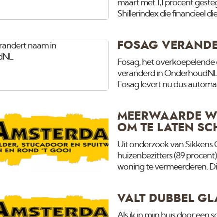
maart met 1,1 procent gest
Shillerindex die financieel 
gepubliceerd. Het is de ster
gemiddeld op een stijging va
FOSAG VERAND
al met een herziene 1,3 pr
met 10,9 procent, tegen 9,3
Fosag, het overkoepelende 
veranderd in OnderhoudNL.
Fosag levert nu dus autom
MEERWAARDE WO
OM TE LATEN SC
Uit onderzoek van Sikkens C
huizenbezitters (89 procent
woning te vermeerderen. Dit
meer dan 1.000 Nederlandse
economische tijden minder s
VALT DUBBEL G
opgeknapt. Ruim 33% van de
professionele hulp in. Belan
Als ik in mijn huis door een 