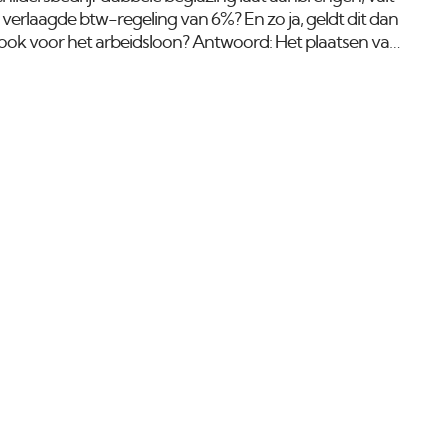
jk verlaagde btw-regeling van 6%? En zo ja, geldt dit dan
f ook voor het arbeidsloon? Antwoord: Het plaatsen van
t voorlopig tot juli 2011 onder het lage btw-tarief van
 geldt alleen voor het arbeidsloon en dus niet voor het
aslatten.