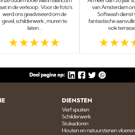
nze oude mooie villa in Blaricum
Al meer dan 20 jaar s
aat in de verkoop . Voor de foto's
van Amsterdam onze
werd ons geadviseerd om de
Softwash dienst
gevel, schilderwerk , muren te
fantastische aanvul
laten...
ook terrasse
Deel pagina op:
IE
DIENSTEN
Verf spuiten
Schilderwerk
Stukadoren
Houten en natuurstenen vloeren