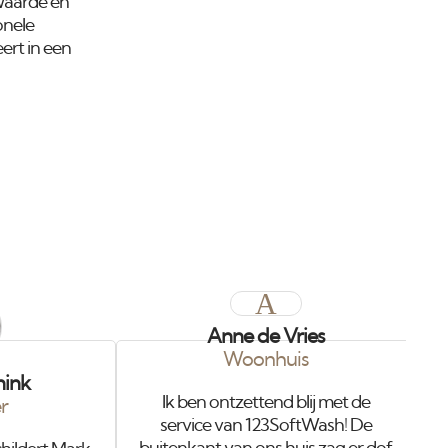
 waarde en
onele
ert in een
A
Anne de Vries
Woonhuis
C
nink
Ik ben ontzettend blij met de
er
service van 123SoftWash! De