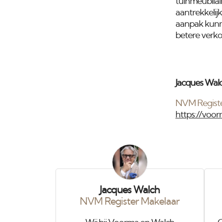
tuinmeubilai
aantrekkelij
aanpak kunne
betere verko
Jacques Wal
NVM Registe
https://voor
Jacques Walch
NVM Register Makelaar