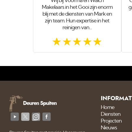
Wij bij Voorma en Walch
O
Makelaars in het Gooi zijn enorm
g
blij met de diensten van Mark en
zijn team. Hun expertise in het
reinigen van...
INFORMAT
Deuren Spuiten
Home
Diensten
Projecten
Nieuws