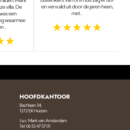
buitenkant van ons huis zag er dof
childert Mark
en vervuild uit door de jaren heen,
 villa. De
met...
 was een
ling waarmee
n...
HOOFDKANTOOR
Bachlaan 34,
1272 EK Huizen.
t.a.v.: Mark van Amsterdam
Tel: 06 53 47 57 01