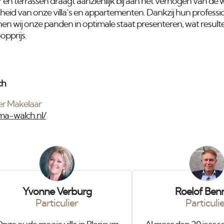
r en terrassen draagt aanzienlijk bij aan het verhogen van de
kheid van onze villa’s en appartementen. Dankzij hun professi
n wij onze panden in optimale staat presenteren, wat resulte
opprijs.
ch
r Makelaar
ma-walch.nl/
Yvonne Verburg
Roelof Ben
Particulier
Particuli