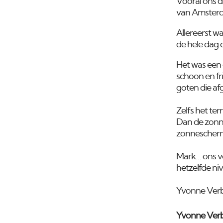
Vooral ons 
van Amsterd
Allereerst w
de hele dag 
Het was een 
schoon en fr
goten die af
Zelfs het te
Dan de zonne
zonnescherme
Mark… ons vo
hetzelfde nive
Yvonne Ver
Yvonne Ver