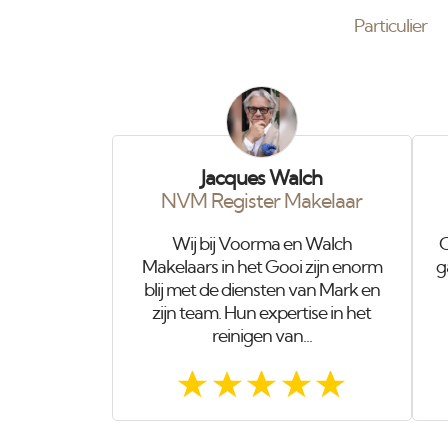
Particulier
Jacques Walch
NVM Register Makelaar
Wij bij Voorma en Walch
O
Makelaars in het Gooi zijn enorm
g
blij met de diensten van Mark en
zijn team. Hun expertise in het
reinigen van...