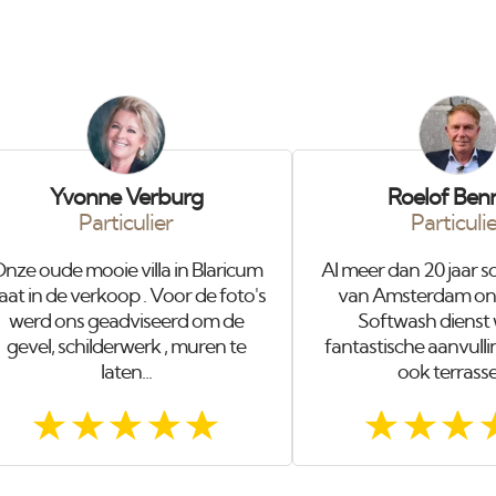
Yvonne Verburg
Roelof Ben
Particulier
Particuli
nze oude mooie villa in Blaricum
Al meer dan 20 jaar s
aat in de verkoop . Voor de foto's
van Amsterdam onze
werd ons geadviseerd om de
Softwash dienst
gevel, schilderwerk , muren te
fantastische aanvul
laten...
ook terrasse