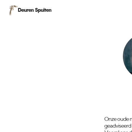
Deuren Spuiten
Onze oude mo
geadviseerd 