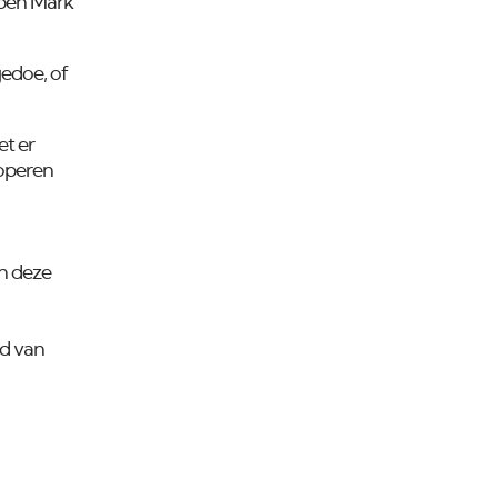
bben Mark
gedoe, of
et er
koperen
an deze
ld van