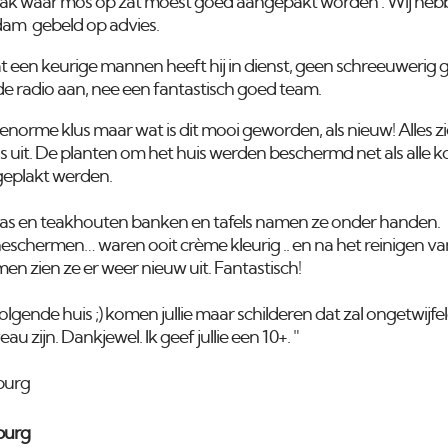
dak waar mos op zat moest goed aangepakt worden . Wij he
am gebeld op advies.
at een keurige mannen heeft hij in dienst, geen schreeuwerig 
de radio aan, nee een fantastisch goed team.
enorme klus maar wat is dit mooi geworden, als nieuw! Alles zi
is uit. De planten om het huis werden beschermd net als alle 
geplakt werden.
rras en teakhouten banken en tafels namen ze onder handen.
schermen… waren ooit crème kleurig .. en na het reinigen v
n zien ze er weer nieuw uit. Fantastisch!
lgende huis ;) komen jullie maar schilderen dat zal ongetwijfe
au zijn. Dankjewel. Ik geef jullie een 10+. "
burg
burg