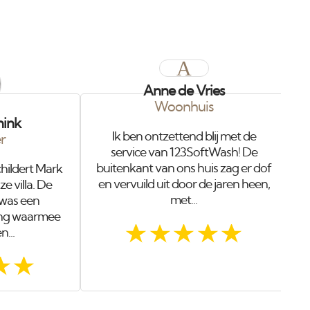
A
Anne de Vries
Woonhuis
C
nink
Ik ben ontzettend blij met de
er
service van 123SoftWash! De
buitenkant van ons huis zag er dof
childert Mark
en vervuild uit door de jaren heen,
 villa. De
met...
 was een
ling waarmee
n...